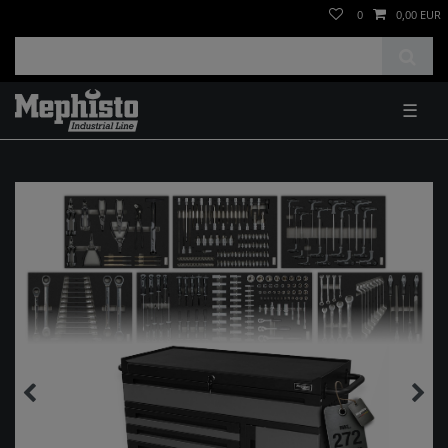
0
0,00 EUR
☰