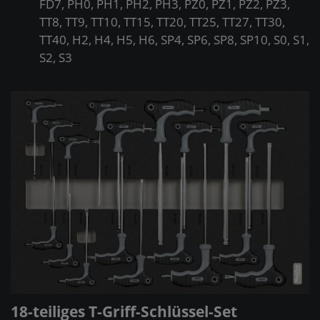
FD7, PH0, PH1, PH2, PH3, PZ0, PZ1, PZ2, PZ3,
TT8, TT9, TT10, TT15, TT20, TT25, TT27, TT30,
TT40, H2, H4, H5, H6, SP4, SP6, SP8, SP10, S0, S1,
S2, S3
18-teiliges T-Griff-Schlüssel-Set