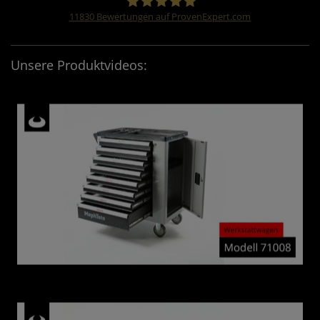
11830
Bewertungen auf ProvenExpert.com
Four &More GmbH
Unsere Produktvideos: