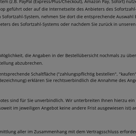
stem (z.B. PayPal (Express/Plus/Checkout), Amazon Pay, Sofort) nut
op geführt oder auf die Internetseite des Anbieters des Sofortzahl
en Sofortzahl-System, nehmen Sie dort die entsprechende Auswahl 
ieters des Sofortzahl-Systems oder nachdem Sie zurück in unseren
Möglichkeit, die Angaben in der Bestellübersicht nochmals zu übe
stellung abzubrechen.
sprechende Schaltfläche ("zahlungspflichtig bestellen", "kaufen" / 
e Bezeichnung) erklären Sie rechtsverbindlich die Annahme des An
tes sind für Sie unverbindlich. Wir unterbreiten Ihnen hierzu ein 
(soweit im jeweiligen Angebot keine andere Frist ausgewiesen ist
ittlung aller im Zusammenhang mit dem Vertragsschluss erforderl