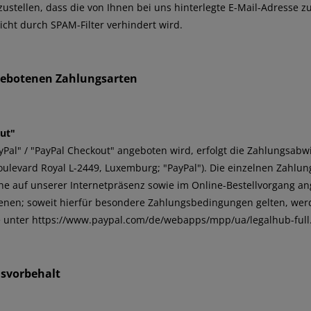
zustellen, dass die von Ihnen bei uns hinterlegte E-Mail-Adresse z
icht durch SPAM-Filter verhindert wird.
gebotenen Zahlungsarten
out"
yPal" / "PayPal Checkout" angeboten wird, erfolgt die Zahlungsabw
24 Boulevard Royal L-2449, Luxemburg; "PayPal"). Die einzelnen Zahl
he auf unserer Internetpräsenz sowie im Online-Bestellvorgang an
ienen; soweit hierfür besondere Zahlungsbedingungen gelten, wer
e unter
https://www.paypal.com/de/webapps/mpp/ua/legalhub-full
msvorbehalt