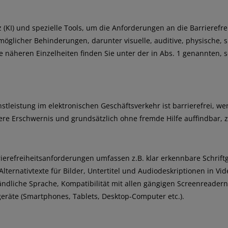
z (KI) und spezielle Tools, um die Anforderungen an die Barrierefr
möglicher Behinderungen, darunter visuelle, auditive, physische, 
e näheren Einzelheiten finden Sie unter der in Abs. 1 genannten,
tleistung im elektronischen Geschäftsverkehr ist barrierefrei, 
re Erschwernis und grundsätzlich ohne fremde Hilfe auffindbar, z
refreiheitsanforderungen umfassen z.B. klar erkennbare Schrift
lternativtexte für Bilder, Untertitel und Audiodeskriptionen in Vid
ändliche Sprache, Kompatibilität mit allen gängigen Screenreadern
eräte (Smartphones, Tablets, Desktop-Computer etc.).