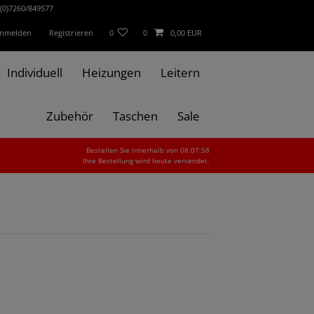
(0)7260/849577
nmelden
Registrieren
0
0
0,00 EUR
Individuell
Heizungen
Leitern
Zubehör
Taschen
Sale
Bestellen Sie innerhalb von 08:07:57
Ihre Bestellung wird heute versendet.