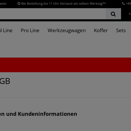
hweiz
Bei Bestellung bis 11 Uhr Versand am selben Werktag**
+49
A
l Line
Pro Line
Werkzeugwagen
Koffer
Sets
AGB
en und Kundeninformationen