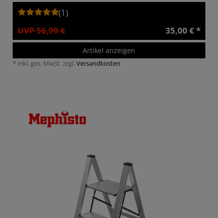
(1)
UVP 56,99 €
35,00 € *
Artikel anzeigen
*
inkl. ges. MwSt.
zzgl.
Versandkosten