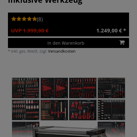
(8)
UVP 1.999,00 €
1.249,00 € *
In den Warenkorb
*
inkl. ges. MwSt.
zzgl.
Versandkosten