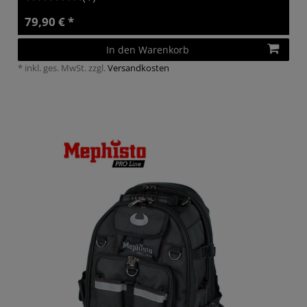
79,90 € *
In den Warenkorb
*
inkl. ges. MwSt.
zzgl.
Versandkosten