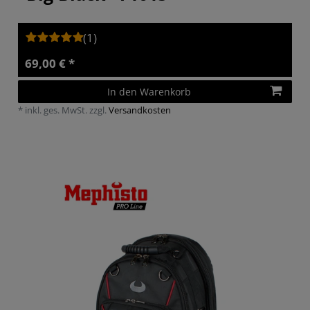
(1)
69,00 € *
In den Warenkorb
*
inkl. ges. MwSt.
zzgl.
Versandkosten