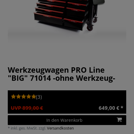
Werkzeugwagen PRO Line
"BIG" 71014 -ohne Werkzeug-
(3)
UVP 899,00 €
649,00 € *
In den Warenkorb
*
inkl. ges. MwSt.
zzgl.
Versandkosten