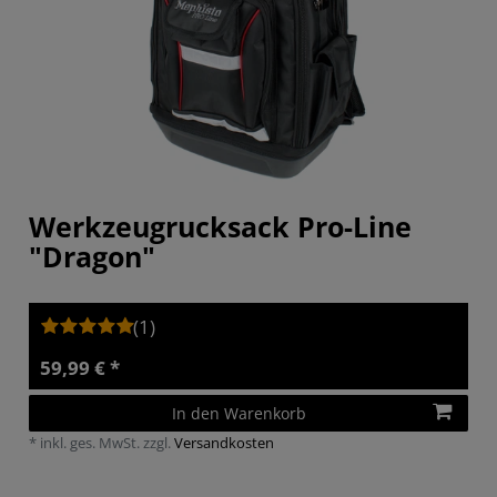
Werkzeugrucksack Pro-Line
"Dragon"
(1)
59,99 € *
In den Warenkorb
*
inkl. ges. MwSt.
zzgl.
Versandkosten