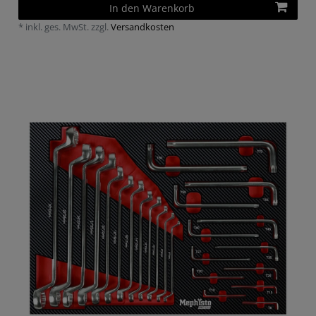
In den Warenkorb
*
inkl. ges. MwSt.
zzgl.
Versandkosten