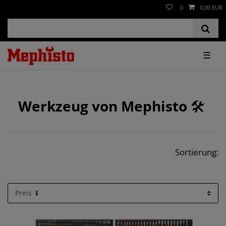
0
0,00 EUR
☰
Werkzeug von Mephisto
🛠️
Sortierung: