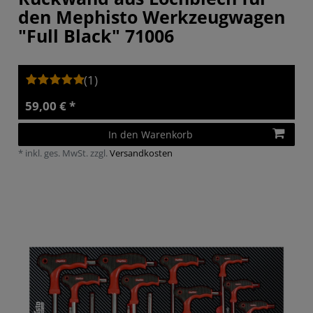
den Mephisto Werkzeugwagen
"Full Black" 71006
(1)
59,00 € *
In den Warenkorb
*
inkl. ges. MwSt.
zzgl.
Versandkosten