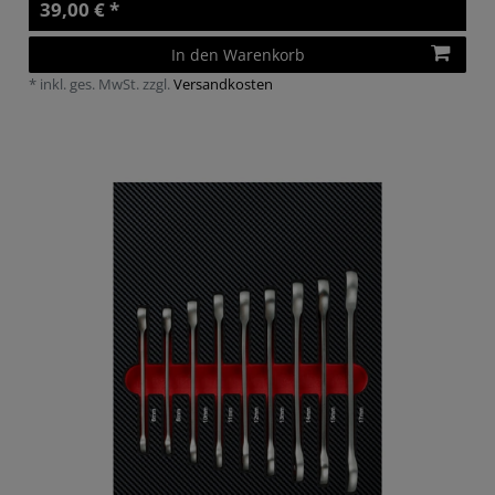
39,00 € *
In den Warenkorb
*
inkl. ges. MwSt.
zzgl.
Versandkosten