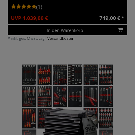
(1)
UVP 1.039,00 €
749,00 € *
In den Warenkorb
*
inkl. ges. MwSt.
zzgl.
Versandkosten