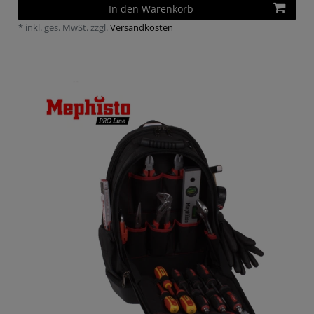
In den Warenkorb
*
inkl. ges. MwSt.
zzgl.
Versandkosten