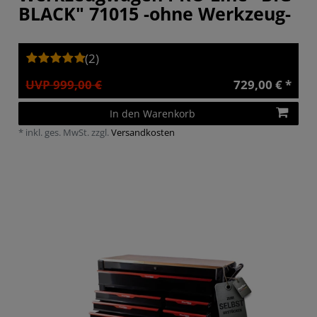
BLACK" 71015 -ohne Werkzeug-
(2)
UVP 999,00 €
729,00 € *
In den Warenkorb
*
inkl. ges. MwSt.
zzgl.
Versandkosten