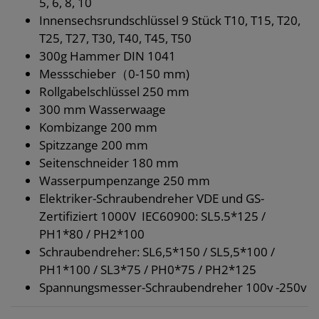
5, 6, 8, 10
Innensechsrundschlüssel 9 Stück T10, T15, T20,
T25, T27, T30, T40, T45, T50
300g Hammer DIN 1041
Messschieber（0-150 mm)
Rollgabelschlüssel 250 mm
300 mm Wasserwaage
Kombizange 200 mm
Spitzzange 200 mm
Seitenschneider 180 mm
Wasserpumpenzange 250 mm
Elektriker-Schraubendreher VDE und GS-
Zertifiziert 1000V IEC60900: SL5.5*125 /
PH1*80 / PH2*100
Schraubendreher: SL6,5*150 / SL5,5*100 /
PH1*100 / SL3*75 / PH0*75 / PH2*125
Spannungsmesser-Schraubendreher 100v -250v