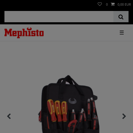
0
0,00 EUR
☰