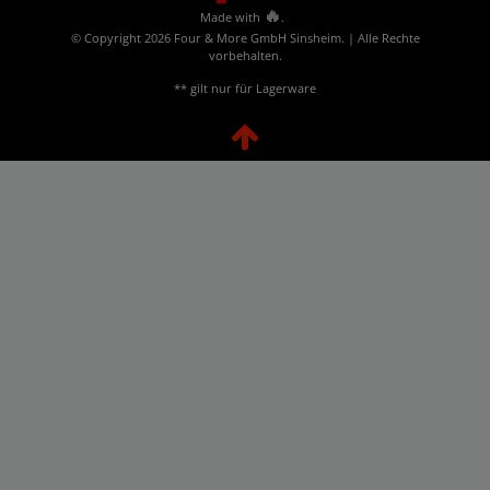
🔥
Made with
.
© Copyright 2026 Four & More GmbH Sinsheim. | Alle Rechte
vorbehalten.
** gilt nur für Lagerware