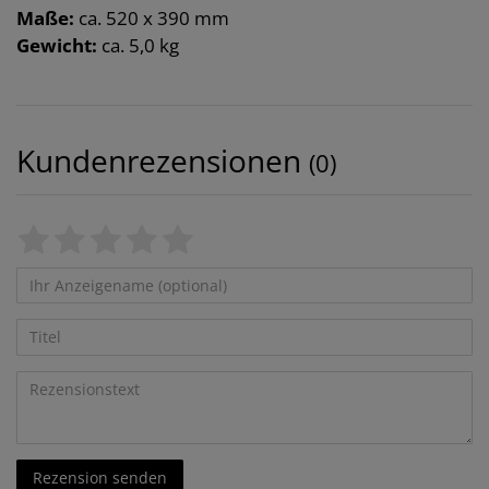
Maße:
ca. 520 x 390 mm
Gewicht:
ca. 5,0 kg
Kundenrezensionen
(0)
Bewertungssterne
1
2
3
4
5
von
von
von
von
von
5
5
5
5
5
Ihr
Platzhalter
Anzeigename
Bewertungssternen
Bewertungssternen
Bewertungssternen
Bewertungssternen
Bewertungssternen
(optional)
Titel
Rezensionstext
Rezension senden