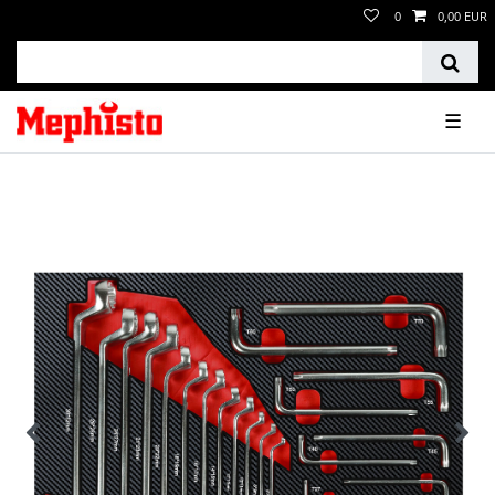
0
0,00 EUR
☰