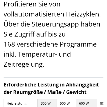
Profitieren Sie von
vollautomatisierten Heizzyklen.
Über die Steuerungsapp haben
Sie Zugriff auf bis zu
168 verschiedene Programme
inkl. Temperatur- und
Zeitregelung.
Erforderliche Leistung in Abhängigkeit
der Raumgröße / Maße / Gewicht
Heizleistung
300 W
500 W
600 W
800