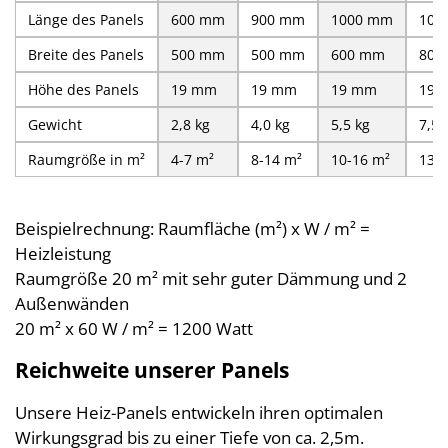
Länge des Panels
600 mm
900 mm
1000 mm
100
Breite des Panels
500 mm
500 mm
600 mm
800
Höhe des Panels
19 mm
19 mm
19 mm
19 
Gewicht
2,8 kg
4,0 kg
5,5 kg
7,5 
Raumgröße in m²
4-7 m²
8-14 m²
10-16 m²
13-
Beispielrechnung: Raumfläche (m²) x W / m² =
Heizleistung
Raumgröße 20 m² mit sehr guter Dämmung und 2
Außenwänden
20 m² x 60 W / m² = 1200 Watt
Reichweite unserer Panels
Unsere Heiz-Panels entwickeln ihren optimalen
Wirkungsgrad bis zu einer Tiefe von ca. 2,5m.