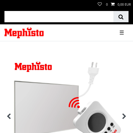
0
0,00 EUR
☰