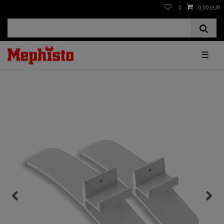
0
0,00 EUR
☰