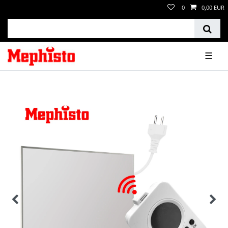
0
0,00 EUR
☰