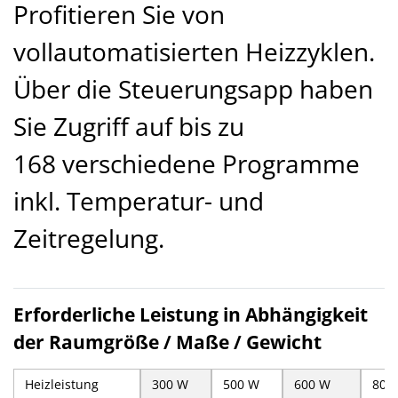
Profitieren Sie von
vollautomatisierten Heizzyklen.
Über die Steuerungsapp haben
Sie Zugriff auf bis zu
168 verschiedene Programme
inkl. Temperatur- und
Zeitregelung.
Erforderliche Leistung in Abhängigkeit
der Raumgröße / Maße / Gewicht
Heizleistung
300 W
500 W
600 W
800