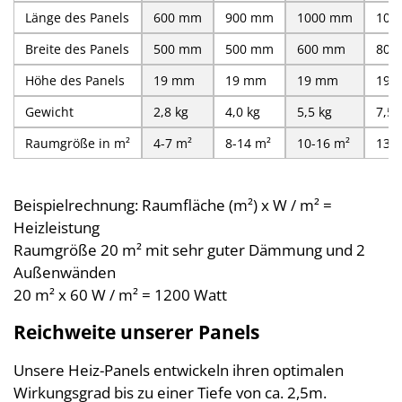
Länge des Panels
600 mm
900 mm
1000 mm
100
Breite des Panels
500 mm
500 mm
600 mm
800
Höhe des Panels
19 mm
19 mm
19 mm
19 
Gewicht
2,8 kg
4,0 kg
5,5 kg
7,5 
Raumgröße in m²
4-7 m²
8-14 m²
10-16 m²
13-
Beispielrechnung: Raumfläche (m²) x W / m² =
Heizleistung
Raumgröße 20 m² mit sehr guter Dämmung und 2
Außenwänden
20 m² x 60 W / m² = 1200 Watt
Reichweite unserer Panels
Unsere Heiz-Panels entwickeln ihren optimalen
Wirkungsgrad bis zu einer Tiefe von ca. 2,5m.