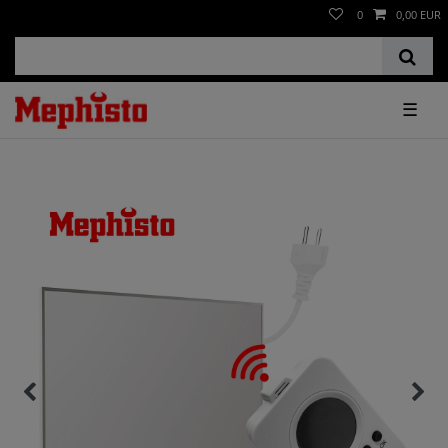
0
0,00 EUR
☰