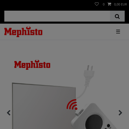
0
0,00 EUR
☰