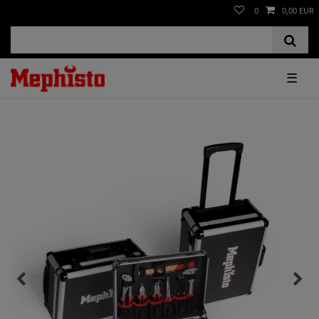
0
0,00 EUR
☰