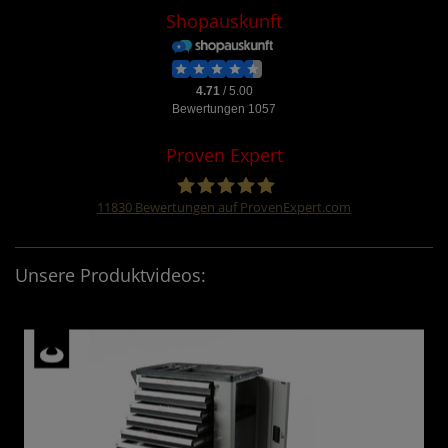
Shopauskunft
Proven Expert
11830
Bewertungen auf ProvenExpert.com
Four &More GmbH
Unsere Produktvideos: