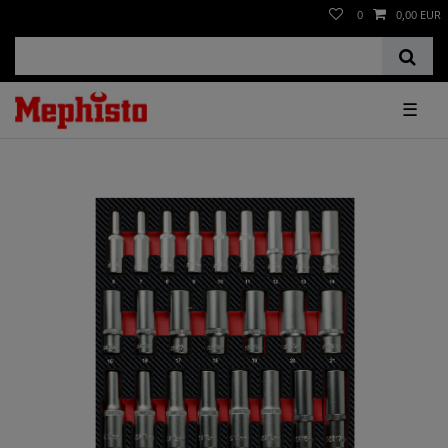
0
0,00 EUR
☰