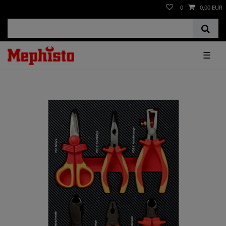
0
0,00 EUR
☰