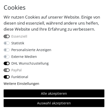
Cookies
Wir nutzen Cookies auf unserer Website. Einige von
diesen sind essenziell, während andere uns helfen,
diese Website und Ihre Erfahrung zu verbessern.
Essenziell
Statistik
Personalisierte Anzeigen
Externe Medien
DHL Wunschzustellung
PayPal
Funktional
Weitere Einstellungen
🔥
Made with
.
© Copyright 2026 Four & More GmbH Sinsheim. | Alle Rechte
Alle akzeptieren
vorbehalten.
Auswahl akzeptieren
** gilt nur für Lagerware