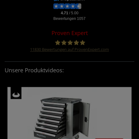
Proven Expert
11830
Bewertungen auf ProvenExpert.com
Four &More GmbH
Unsere Produktvideos: