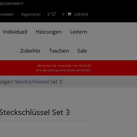
(0)7260/849577
nmelden
Registrieren
0
0
0,00 EUR
Individuell
Heizungen
Leitern
Zubehör
Taschen
Sale
Bestellen Sie innerhalb von 06:42:00
Ihre Bestellung wird heute versendet.
agen Steckschlüssel Set 3
teckschlüssel Set 3