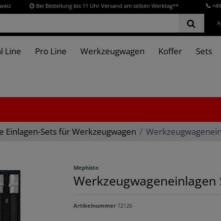
hweiz
Bei Bestellung bis 11 Uhr Versand am selben Werktag**
+49
A
l Line
Pro Line
Werkzeugwagen
Koffer
Sets
e Einlagen-Sets für Werkzeugwagen
Werkzeugwageneinl
Mephisto
Werkzeugwageneinlagen S
Artikelnummer
72126