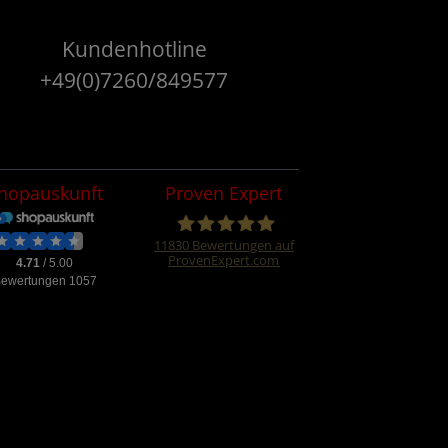
Kundenhotline
+49(0)7260/849577
hopauskunft
Proven Expert
11830
Bewertungen auf
ProvenExpert.com
Four &More
GmbH