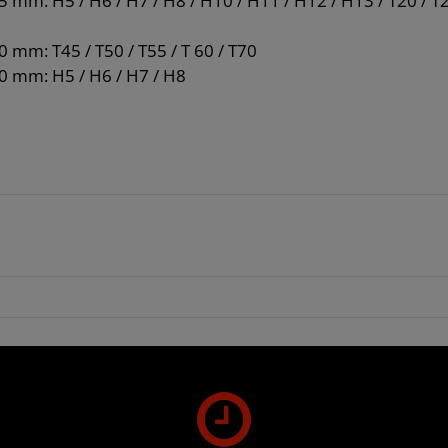
5 mm: H5 / H6 / H7 / H8 / H10 / H11 / H12 / H13 / T20 / T25
0 mm: T45 / T50 / T55 / T 60 / T70
40 mm: H5 / H6 / H7 / H8