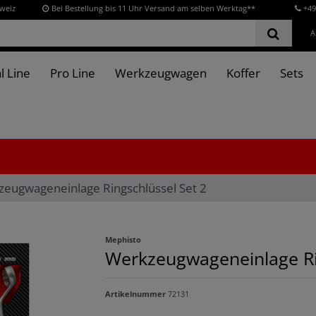
hweiz
Bei Bestellung bis 11 Uhr Versand am selben Werktag**
+49
A
l Line
Pro Line
Werkzeugwagen
Koffer
Sets
eugwageneinlage Ringschlüssel Set 2
Mephisto
Werkzeugwageneinlage Ri
Artikelnummer
72131