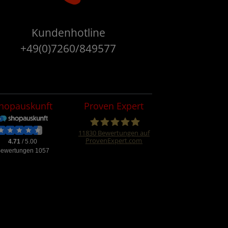
Kundenhotline
+49(0)7260/849577
hopauskunft
Proven Expert
11830
Bewertungen auf
ProvenExpert.com
Four &More
GmbH