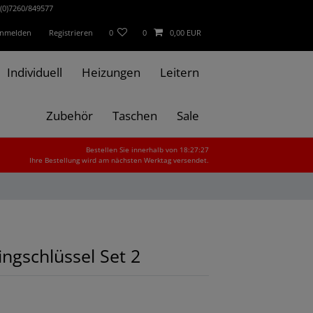
(0)7260/849577
nmelden
Registrieren
0
0
0,00 EUR
Individuell
Heizungen
Leitern
Zubehör
Taschen
Sale
Bestellen Sie innerhalb von 18:27:26
Ihre Bestellung wird am nächsten Werktag versendet.
ngschlüssel Set 2