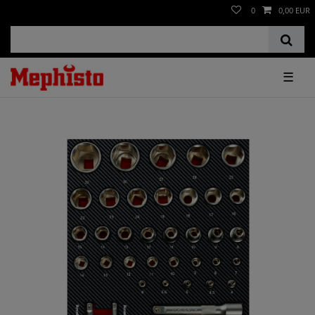
0
0,00 EUR
☰