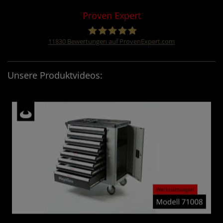
Proven Expert
11830
Bewertungen auf ProvenExpert.com
Four &More GmbH
Unsere Produktvideos: