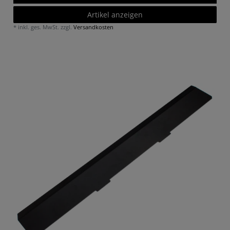
Artikel anzeigen
*
inkl. ges. MwSt.
zzgl.
Versandkosten