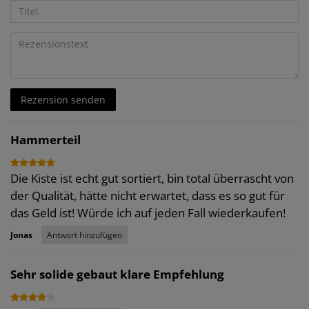
5
5
5
5
5
Anzeigename
Bewertungssternen
Bewertungssternen
Bewertungssternen
Bewertungssternen
Bewertungssternen
(optional)
Titel
Rezensionstext
Rezension senden
Hammerteil
Die Kiste ist echt gut sortiert, bin total überrascht von
der Qualität, hätte nicht erwartet, dass es so gut für
das Geld ist! Würde ich auf jeden Fall wiederkaufen!
Antwort hinzufügen
Jonas
Sehr solide gebaut klare Empfehlung