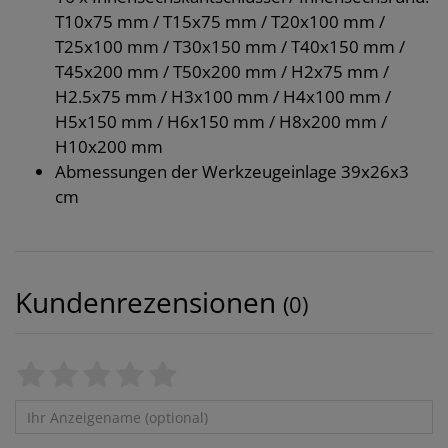
T10x75 mm / T15x75 mm / T20x100 mm /
T25x100 mm / T30x150 mm / T40x150 mm /
T45x200 mm / T50x200 mm / H2x75 mm /
H2.5x75 mm / H3x100 mm / H4x100 mm /
H5x150 mm / H6x150 mm / H8x200 mm /
H10x200 mm
Abmessungen der Werkzeugeinlage 39x26x3
cm
Kundenrezensionen
(0)
Bewertungssterne
1
2
3
4
5
von
von
von
von
von
Ihr
Platzhalter