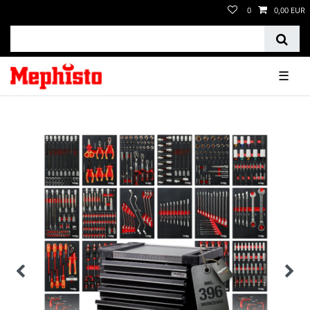
0
0,00 EUR
☰