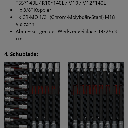
T55*140L / R10*140L / M10 / M12*140L
1 x 3/8" Koppler
1x CR-MO 1/2" (Chrom-Molybdän-Stahl) M18
Vielzahn
Abmessungen der Werkzeugeinlage 39x26x3
cm
4. Schublade: