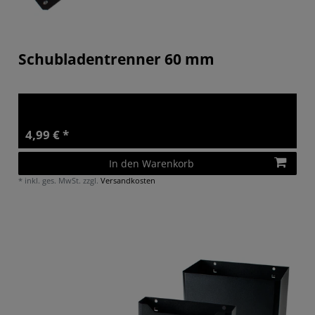
Schubladentrenner 60 mm
4,99 € *
In den Warenkorb
*
inkl. ges. MwSt.
zzgl.
Versandkosten