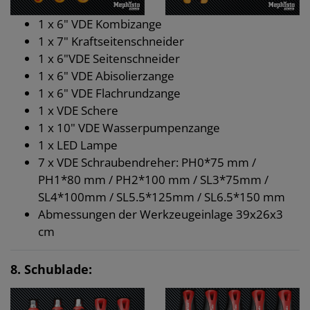
1 x 6" VDE Kombizange
1 x 7" Kraftseitenschneider
1 x 6"VDE Seitenschneider
1 x 6" VDE Abisolierzange
1 x 6" VDE Flachrundzange
1 x VDE Schere
1 x 10" VDE Wasserpumpenzange
1 x LED Lampe
7 x VDE Schraubendreher: PH0*75 mm /
PH1*80 mm / PH2*100 mm / SL3*75mm /
SL4*100mm / SL5.5*125mm / SL6.5*150 mm
Abmessungen der Werkzeugeinlage 39x26x3
cm
8. Schublade: