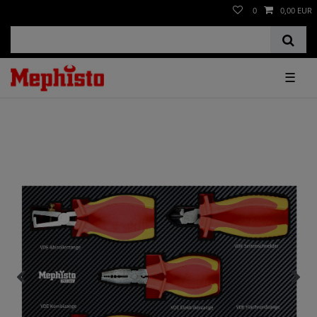
0
0,00 EUR
☰