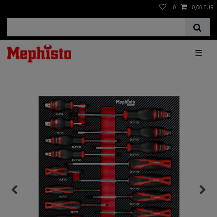
0
0,00 EUR
☰