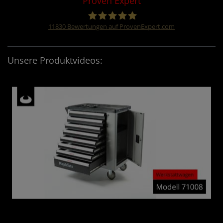
Proven Expert
11830
Bewertungen auf ProvenExpert.com
Four &More GmbH
Unsere Produktvideos: