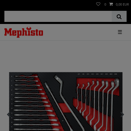
0
0,00 EUR
☰