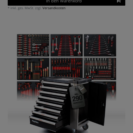
In den Warenkorb
*
inkl. ges. MwSt.
zzgl.
Versandkosten