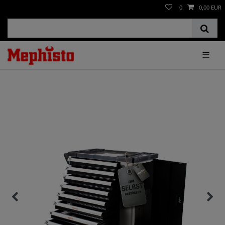
0
0,00 EUR
☰