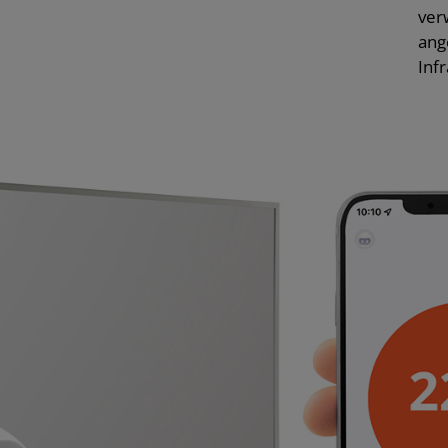
ver
ang
Inf