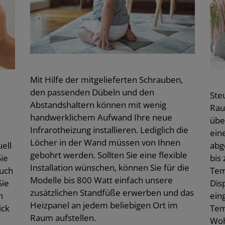
Mit Hilfe der mitgelieferten Schrauben,
den passenden Dübeln und den
Ste
Abstandshaltern können mit wenig
Rau
handwerklichem Aufwand Ihre neue
übe
Infrarotheizung installieren. Lediglich die
ein
Löcher in der Wand müssen von Ihnen
ell
abg
gebohrt werden. Sollten Sie eine flexible
Sie
bis
Installation wünschen, können Sie für die
auch
Tem
Modelle bis 800 Watt einfach unsere
Sie
Disp
zusätzlichen Standfüße erwerben und das
h
ein
Heizpanel an jedem beliebigen Ort im
ick
Tem
Raum aufstellen.
Woh