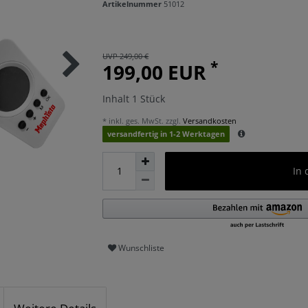
Artikelnummer
51012
UVP 249,00 €
*
199,00 EUR
Inhalt
1
Stück
* inkl. ges. MwSt. zzgl.
Versandkosten
versandfertig in 1-2 Werktagen
In
Wunschliste