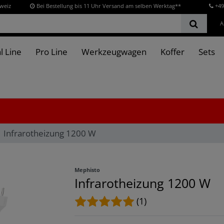
hweiz
Bei Bestellung bis 11 Uhr Versand am selben Werktag**
+49
A
l Line
Pro Line
Werkzeugwagen
Koffer
Sets
Infrarotheizung 1200 W
Mephisto
Infrarotheizung 1200 W
(1)