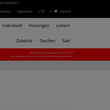
(0)7260/849577
nmelden
Registrieren
0
0
0,00 EUR
Individuell
Heizungen
Leitern
Zubehör
Taschen
Sale
Bestellen Sie innerhalb von 17:42:50
Ihre Bestellung wird am nächsten Werktag versendet.