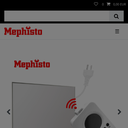
0
0,00 EUR
☰