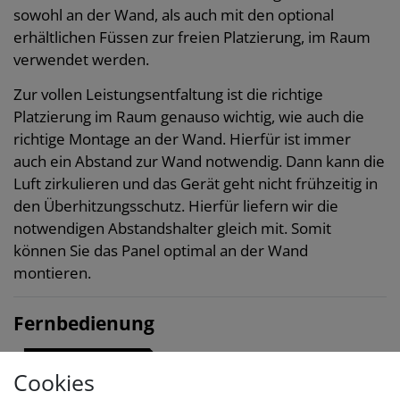
sowohl an der Wand, als auch mit den optional
erhältlichen Füssen zur freien Platzierung, im Raum
verwendet werden.
Zur vollen Leistungsentfaltung ist die richtige
Platzierung im Raum genauso wichtig, wie auch die
richtige Montage an der Wand. Hierfür ist immer
auch ein Abstand zur Wand notwendig. Dann kann die
Luft zirkulieren und das Gerät geht nicht frühzeitig in
den Überhitzungsschutz. Hierfür liefern wir die
notwendigen Abstandshalter gleich mit. Somit
können Sie das Panel optimal an der Wand
montieren.
Fernbedienung
Cookies