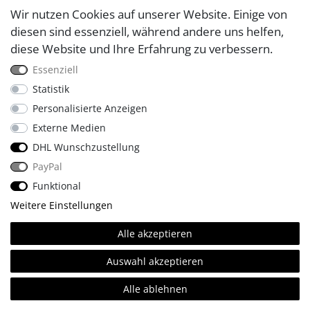
Wir nutzen Cookies auf unserer Website. Einige von
diesen sind essenziell, während andere uns helfen,
diese Website und Ihre Erfahrung zu verbessern.
Essenziell
Statistik
Personalisierte Anzeigen
Externe Medien
Profitieren Sie von
DHL Wunschzustellung
PayPal
vollautomatisierten
Funktional
Heizzyklen. Über die
Weitere Einstellungen
Steuerungsapp haben Sie
Alle akzeptieren
Zugriff auf bis zu
Auswahl akzeptieren
168 verschiedene Programme
Alle ablehnen