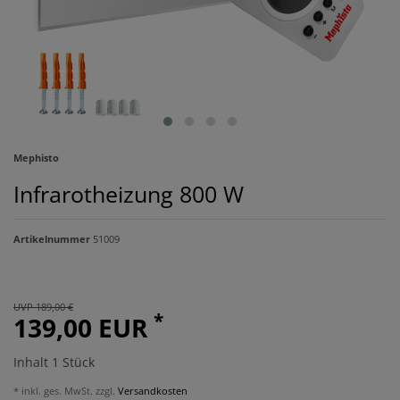
Mephisto
Infrarotheizung 800 W
Artikelnummer
51009
UVP 189,00 €
*
139,00 EUR
Inhalt
1
Stück
* inkl. ges. MwSt. zzgl.
Versandkosten