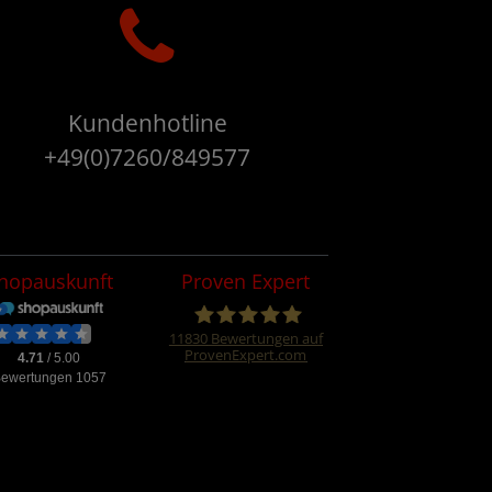
Kundenhotline
+49(0)7260/849577
hopauskunft
Proven Expert
11830
Bewertungen auf
ProvenExpert.com
Four &More
GmbH