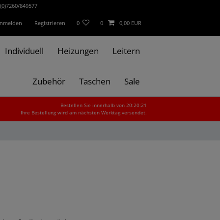
(0)7260/849577
nmelden
Registrieren
0
0
0,00 EUR
Individuell
Heizungen
Leitern
Zubehör
Taschen
Sale
Bestellen Sie innerhalb von 20:20:20
Ihre Bestellung wird am nächsten Werktag versendet.