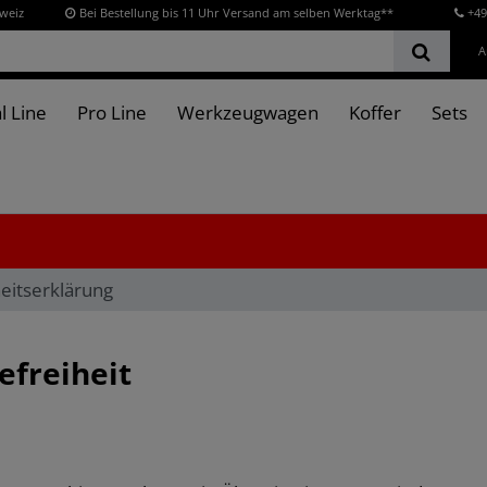
hweiz
Bei Bestellung bis 11 Uhr Versand am selben Werktag**
+49
A
l Line
Pro Line
Werkzeugwagen
Koffer
Sets
heitserklärung
efreiheit